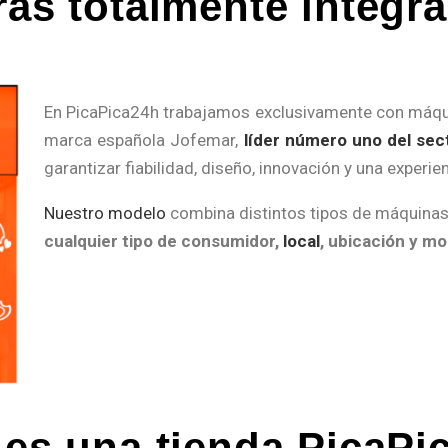
ras totalmente integr
En PicaPica24h trabajamos exclusivamente con máqui
marca española Jofemar,
líder número uno del sect
garantizar fiabilidad, diseño, innovación y una experi
Nuestro modelo
combina distintos tipos de máquinas 
cualquier tipo de consumidor,
local
, ubicación y m
 es una tienda PicaPi