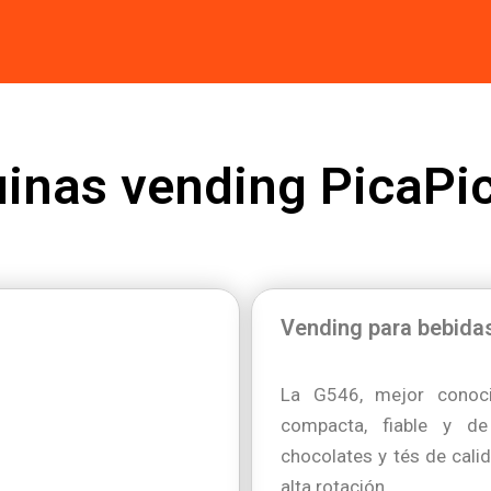
inas vending PicaPi
Vending para bebidas
La G546, mejor cono
compacta, fiable y de
chocolates y tés de cali
alta rotación.