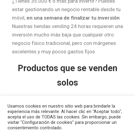
¿Tienes 35.000 € o más para invertir? Puedes
estar gestionando un negocio rentable desde tu
móvil,
en una semana de finalizar tu inversión
.
Nuestras tiendas vending 24 horas requieren una
inversión mucho más baja que cualquier otro
negocio físico tradicional, pero con márgenes
excelentes y muy pocos gastos fijos.
Productos que se venden
solos
Usamos cookies en nuestro sitio web para brindarle la
experiencia más relevante. Al hacer clic en "Aceptar todo",
Una tienda vending 24 horas es solo tan buena
acepta el uso de TODAS las cookies. Sin embargo, puede
visitar "Configuración de cookies" para proporcionar un
como lo que vende. Por eso seleccionamos un
consentimiento controlado.
catálogo con productos
de
alta rotación, buen