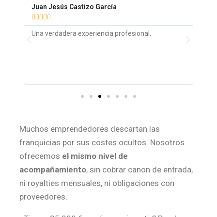
Juan Jesús Castizo García
Rau







cos
Una verdadera experiencia profesional.
Mis
n
sab
nec
Muchos emprendedores descartan las
franquicias por sus costes ocultos. Nosotros
ofrecemos
el mismo nivel de
acompañamiento
, sin cobrar canon de entrada,
ni royalties mensuales, ni obligaciones con
proveedores.