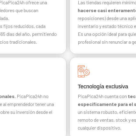
 PicaPica24h ofrece una
Las tiendas requieren mínim
ndedores que buscan
hacerse casi enterament
lada.
reposiciones) desde una apli
s fijos reducidos, cada
inventario y estado técnico e
65 días del año, permitiendo
Es una opción ideal para quie
cios tradicionales.
profesional sin renunciar a 
Tecnología exclusiva
ionales
, PicaPica24h no
PicaPica24h cuenta con
tec
te al emprendedor tener una
específicamente para el s
sobre su inversión desde el
un sistema robusto, eficient
remoto de ventas, stock y es
cualquier dispositivo.